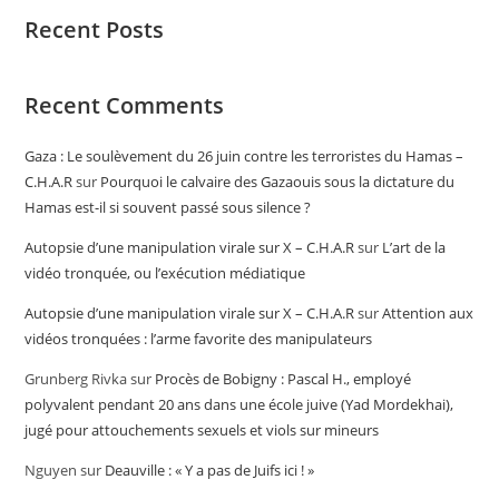
Recent Posts
Recent Comments
Gaza : Le soulèvement du 26 juin contre les terroristes du Hamas –
C.H.A.R
sur
Pourquoi le calvaire des Gazaouis sous la dictature du
Hamas est-il si souvent passé sous silence ?
Autopsie d’une manipulation virale sur X – C.H.A.R
sur
L’art de la
vidéo tronquée, ou l’exécution médiatique
Autopsie d’une manipulation virale sur X – C.H.A.R
sur
Attention aux
vidéos tronquées : l’arme favorite des manipulateurs
Grunberg Rivka
sur
Procès de Bobigny : Pascal H., employé
polyvalent pendant 20 ans dans une école juive (Yad Mordekhai),
jugé pour attouchements sexuels et viols sur mineurs
Nguyen
sur
Deauville : « Y a pas de Juifs ici ! »