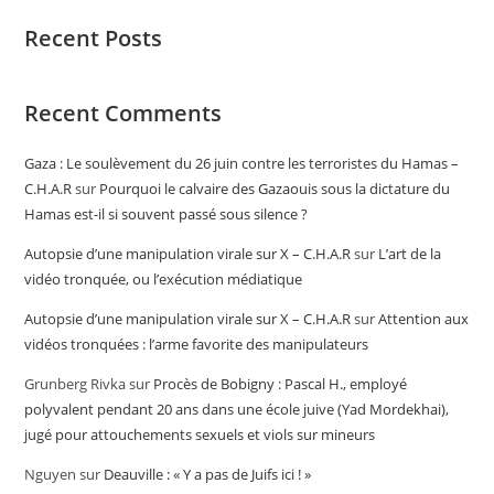
Recent Posts
Recent Comments
Gaza : Le soulèvement du 26 juin contre les terroristes du Hamas –
C.H.A.R
sur
Pourquoi le calvaire des Gazaouis sous la dictature du
Hamas est-il si souvent passé sous silence ?
Autopsie d’une manipulation virale sur X – C.H.A.R
sur
L’art de la
vidéo tronquée, ou l’exécution médiatique
Autopsie d’une manipulation virale sur X – C.H.A.R
sur
Attention aux
vidéos tronquées : l’arme favorite des manipulateurs
Grunberg Rivka
sur
Procès de Bobigny : Pascal H., employé
polyvalent pendant 20 ans dans une école juive (Yad Mordekhai),
jugé pour attouchements sexuels et viols sur mineurs
Nguyen
sur
Deauville : « Y a pas de Juifs ici ! »