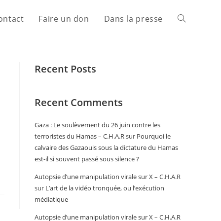
ontact
Faire un don
Dans la presse
Recent Posts
Recent Comments
Gaza : Le soulèvement du 26 juin contre les
terroristes du Hamas – C.H.A.R
sur
Pourquoi le
calvaire des Gazaouis sous la dictature du Hamas
est-il si souvent passé sous silence ?
Autopsie d’une manipulation virale sur X – C.H.A.R
sur
L’art de la vidéo tronquée, ou l’exécution
médiatique
Autopsie d’une manipulation virale sur X – C.H.A.R