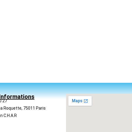
Informations
0 27
la Roquette, 75011 Paris
n C.H.A.R