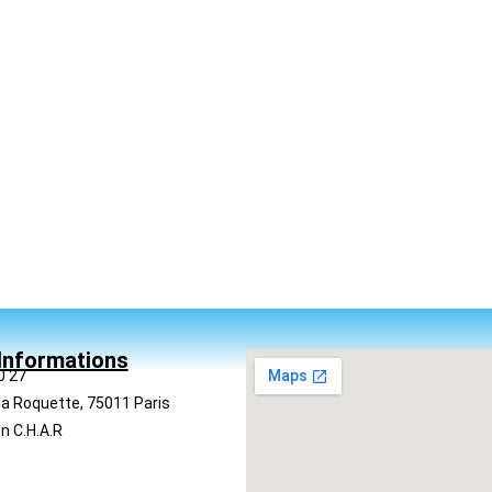
Informations
0 27
la Roquette, 75011 Paris
n C.H.A.R