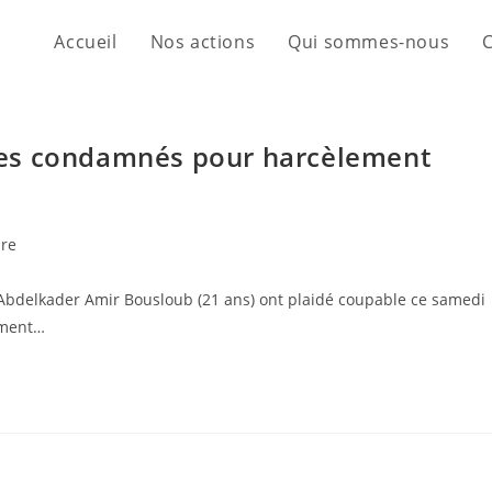
Accueil
Nos actions
Qui sommes-nous
mes condamnés pour harcèlement
re
et Abdelkader Amir Bousloub (21 ans) ont plaidé coupable ce samedi
ement…