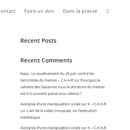
Contact
Faire un don
Dans la presse
Recent Posts
Recent Comments
Gaza : Le soulèvement du 26 juin contre les
terroristes du Hamas – C.H.A.R
sur
Pourquoi le
calvaire des Gazaouis sous la dictature du Hamas
est-il si souvent passé sous silence ?
Autopsie d’une manipulation virale sur X – C.H.A.R
sur
L’art de la vidéo tronquée, ou l’exécution
médiatique
Autopsie d’une manipulation virale sur X – C.H.A.R