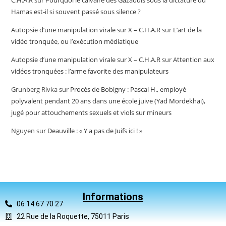
C.H.A.R
sur
Pourquoi le calvaire des Gazaouis sous la dictature du
Hamas est-il si souvent passé sous silence ?
Autopsie d’une manipulation virale sur X – C.H.A.R
sur
L’art de la
vidéo tronquée, ou l’exécution médiatique
Autopsie d’une manipulation virale sur X – C.H.A.R
sur
Attention aux
vidéos tronquées : l’arme favorite des manipulateurs
Grunberg Rivka
sur
Procès de Bobigny : Pascal H., employé
polyvalent pendant 20 ans dans une école juive (Yad Mordekhai),
jugé pour attouchements sexuels et viols sur mineurs
Nguyen
sur
Deauville : « Y a pas de Juifs ici ! »
Informations
06 14 67 70 27
22 Rue de la Roquette, 75011 Paris