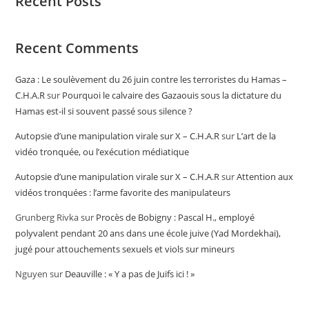
Recent Posts
Recent Comments
Gaza : Le soulèvement du 26 juin contre les terroristes du Hamas –
C.H.A.R
sur
Pourquoi le calvaire des Gazaouis sous la dictature du
Hamas est-il si souvent passé sous silence ?
Autopsie d’une manipulation virale sur X – C.H.A.R
sur
L’art de la
vidéo tronquée, ou l’exécution médiatique
Autopsie d’une manipulation virale sur X – C.H.A.R
sur
Attention aux
vidéos tronquées : l’arme favorite des manipulateurs
Grunberg Rivka
sur
Procès de Bobigny : Pascal H., employé
polyvalent pendant 20 ans dans une école juive (Yad Mordekhai),
jugé pour attouchements sexuels et viols sur mineurs
Nguyen
sur
Deauville : « Y a pas de Juifs ici ! »