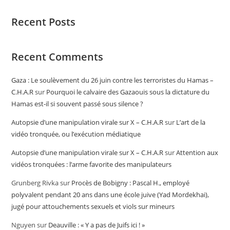
Recent Posts
Recent Comments
Gaza : Le soulèvement du 26 juin contre les terroristes du Hamas –
C.H.A.R
sur
Pourquoi le calvaire des Gazaouis sous la dictature du
Hamas est-il si souvent passé sous silence ?
Autopsie d’une manipulation virale sur X – C.H.A.R
sur
L’art de la
vidéo tronquée, ou l’exécution médiatique
Autopsie d’une manipulation virale sur X – C.H.A.R
sur
Attention aux
vidéos tronquées : l’arme favorite des manipulateurs
Grunberg Rivka
sur
Procès de Bobigny : Pascal H., employé
polyvalent pendant 20 ans dans une école juive (Yad Mordekhai),
jugé pour attouchements sexuels et viols sur mineurs
Nguyen
sur
Deauville : « Y a pas de Juifs ici ! »