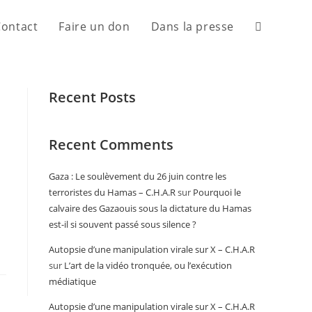
Contact
Faire un don
Dans la presse
Recent Posts
Recent Comments
Gaza : Le soulèvement du 26 juin contre les
terroristes du Hamas – C.H.A.R
sur
Pourquoi le
calvaire des Gazaouis sous la dictature du Hamas
est-il si souvent passé sous silence ?
Autopsie d’une manipulation virale sur X – C.H.A.R
sur
L’art de la vidéo tronquée, ou l’exécution
médiatique
Autopsie d’une manipulation virale sur X – C.H.A.R