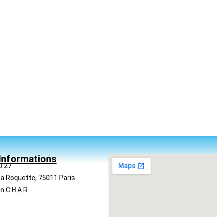
Informations
0 27
la Roquette, 75011 Paris
n C.H.A.R