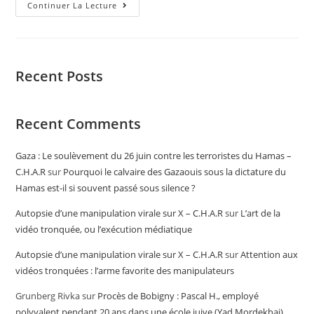
Continuer La Lecture
Recent Posts
Recent Comments
Gaza : Le soulèvement du 26 juin contre les terroristes du Hamas –
C.H.A.R
sur
Pourquoi le calvaire des Gazaouis sous la dictature du
Hamas est-il si souvent passé sous silence ?
Autopsie d’une manipulation virale sur X – C.H.A.R
sur
L’art de la
vidéo tronquée, ou l’exécution médiatique
Autopsie d’une manipulation virale sur X – C.H.A.R
sur
Attention aux
vidéos tronquées : l’arme favorite des manipulateurs
Grunberg Rivka
sur
Procès de Bobigny : Pascal H., employé
polyvalent pendant 20 ans dans une école juive (Yad Mordekhai),