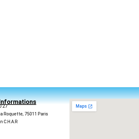
Informations
0 27
la Roquette, 75011 Paris
n C.H.A.R