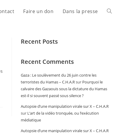
ontact
Faire un don
Dans la presse
Recent Posts
Recent Comments
es
Gaza : Le soulèvement du 26 juin contre les
terroristes du Hamas – C.H.A.R
sur
Pourquoi le
calvaire des Gazaouis sous la dictature du Hamas
est-il si souvent passé sous silence ?
Autopsie d’une manipulation virale sur X – C.H.A.R
sur
L’art de la vidéo tronquée, ou l’exécution
médiatique
Autopsie d’une manipulation virale sur X – C.H.A.R