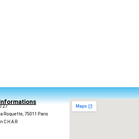
Informations
0 27
la Roquette, 75011 Paris
n C.H.A.R