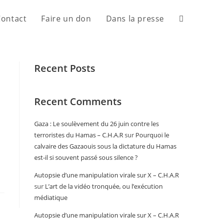
Contact
Faire un don
Dans la presse
Recent Posts
Recent Comments
Gaza : Le soulèvement du 26 juin contre les
terroristes du Hamas – C.H.A.R
sur
Pourquoi le
calvaire des Gazaouis sous la dictature du Hamas
est-il si souvent passé sous silence ?
Autopsie d’une manipulation virale sur X – C.H.A.R
sur
L’art de la vidéo tronquée, ou l’exécution
médiatique
Autopsie d’une manipulation virale sur X – C.H.A.R