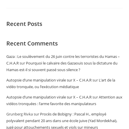
Recent Posts
Recent Comments
Gaza : Le soulèvement du 26 juin contre les terroristes du Hamas –
C.H.A.R
sur
Pourquoi le calvaire des Gazaouis sous la dictature du
Hamas est-il si souvent passé sous silence ?
Autopsie d’une manipulation virale sur X – C.H.A.R
sur
L’art de la
vidéo tronquée, ou l’exécution médiatique
Autopsie d’une manipulation virale sur X – C.H.A.R
sur
Attention aux
vidéos tronquées : l’arme favorite des manipulateurs
Grunberg Rivka
sur
Procès de Bobigny : Pascal H., employé
polyvalent pendant 20 ans dans une école juive (Yad Mordekhai),
jugé pour attouchements sexuels et viols sur mineurs