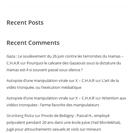
Recent Posts
Recent Comments
Gaza : Le soulèvement du 26 juin contre les terroristes du Hamas –
C.H.A.R
sur
Pourquoi le calvaire des Gazaouis sous la dictature du
Hamas est-il si souvent passé sous silence ?
Autopsie d’une manipulation virale sur X – C.H.A.R
sur
L’art de la
vidéo tronquée, ou l’exécution médiatique
Autopsie d’une manipulation virale sur X – C.H.A.R
sur
Attention aux
vidéos tronquées : l’arme favorite des manipulateurs
Grunberg Rivka
sur
Procès de Bobigny : Pascal H., employé
polyvalent pendant 20 ans dans une école juive (Yad Mordekhai),
jugé pour attouchements sexuels et viols sur mineurs