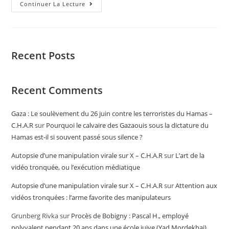
Continuer La Lecture
Recent Posts
Recent Comments
Gaza : Le soulèvement du 26 juin contre les terroristes du Hamas –
C.H.A.R
sur
Pourquoi le calvaire des Gazaouis sous la dictature du
Hamas est-il si souvent passé sous silence ?
Autopsie d’une manipulation virale sur X – C.H.A.R
sur
L’art de la
vidéo tronquée, ou l’exécution médiatique
Autopsie d’une manipulation virale sur X – C.H.A.R
sur
Attention aux
vidéos tronquées : l’arme favorite des manipulateurs
Grunberg Rivka
sur
Procès de Bobigny : Pascal H., employé
polyvalent pendant 20 ans dans une école juive (Yad Mordekhai),