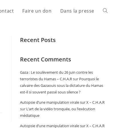
ontact
Faire un don
Dans la presse
Recent Posts
Recent Comments
Gaza : Le soulèvement du 26 juin contre les
terroristes du Hamas – C.H.A.R
sur
Pourquoi le
calvaire des Gazaouis sous la dictature du Hamas
est-il si souvent passé sous silence ?
Autopsie d’une manipulation virale sur X – C.H.A.R
sur
L’art de la vidéo tronquée, ou l’exécution
médiatique
Autopsie d’une manipulation virale sur X – C.H.A.R