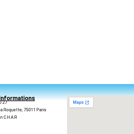
Informations
0 27
la Roquette, 75011 Paris
n C.H.A.R