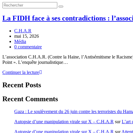
La FIDH face à ses contradictions : l’asso
C.H.A.R
mai 15, 2026
Média
0 commentaire
L’association C.H.A.R. (Contre la Haine, l’Antisémitisme le Racisme) 
Point ». ​L’enquête journalistique…
Continuer la lecture
Recent Posts
Recent Comments
Gaza : Le soulèvement du 26 juin contre les terroristes du Ha
Autopsie d’une manipulation virale sur X – C.H.A.R
sur
L’art 
Autopsie d’une manipulation virale sur X – C.H.A.R
sur
Attent