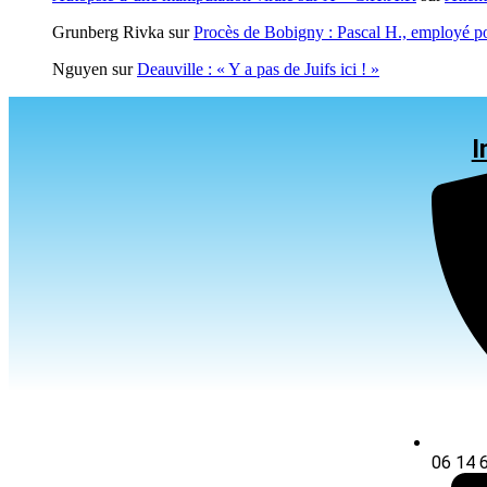
Grunberg Rivka
sur
Procès de Bobigny : Pascal H., employé po
Nguyen
sur
Deauville : « Y a pas de Juifs ici ! »
I
06 14 