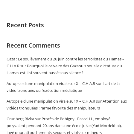
Recent Posts
Recent Comments
Gaza : Le soulèvement du 26 juin contre les terroristes du Hamas –
C.H.A.R
sur
Pourquoi le calvaire des Gazaouis sous la dictature du
Hamas est-il si souvent passé sous silence ?
Autopsie d’une manipulation virale sur X – C.H.A.R
sur
L’art de la
vidéo tronquée, ou l’exécution médiatique
Autopsie d’une manipulation virale sur X – C.H.A.R
sur
Attention aux
vidéos tronquées : l’arme favorite des manipulateurs
Grunberg Rivka
sur
Procès de Bobigny : Pascal H., employé
polyvalent pendant 20 ans dans une école juive (Yad Mordekhai),
jugé pour attouchements sexuels et viols sur mineurs