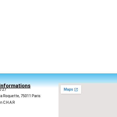
Informations
0 27
la Roquette, 75011 Paris
n C.H.A.R