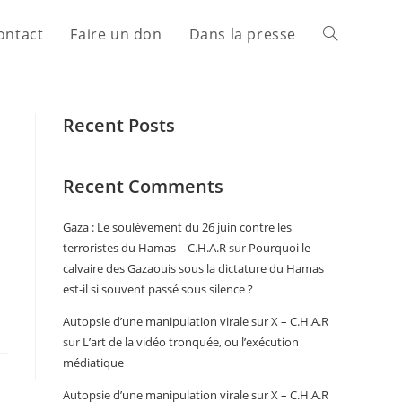
ontact
Faire un don
Dans la presse
Recent Posts
Recent Comments
Gaza : Le soulèvement du 26 juin contre les
terroristes du Hamas – C.H.A.R
sur
Pourquoi le
calvaire des Gazaouis sous la dictature du Hamas
est-il si souvent passé sous silence ?
Autopsie d’une manipulation virale sur X – C.H.A.R
sur
L’art de la vidéo tronquée, ou l’exécution
médiatique
Autopsie d’une manipulation virale sur X – C.H.A.R