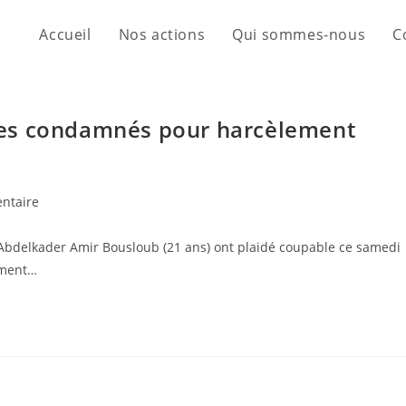
Accueil
Nos actions
Qui sommes-nous
C
mes condamnés pour harcèlement
ntaire
et Abdelkader Amir Bousloub (21 ans) ont plaidé coupable ce samedi
ement…