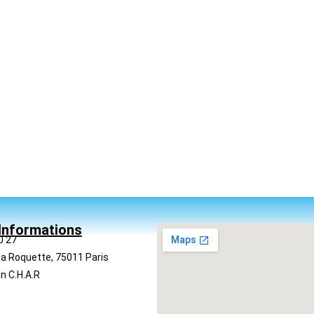
Informations
0 27
la Roquette, 75011 Paris
n C.H.A.R