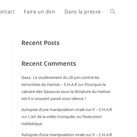
ontact
Faire un don
Dans la presse
Recent Posts
Recent Comments
Gaza : Le soulèvement du 26 juin contre les
terroristes du Hamas – C.H.A.R
sur
Pourquoi le
calvaire des Gazaouis sous la dictature du Hamas
est-il si souvent passé sous silence ?
Autopsie d’une manipulation virale sur X – C.H.A.R
sur
L’art de la vidéo tronquée, ou l’exécution
médiatique
Autopsie d’une manipulation virale sur X – C.H.A.R