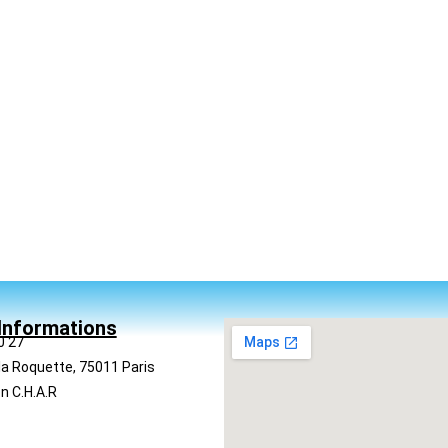
Informations
0 27
la Roquette, 75011 Paris
n C.H.A.R