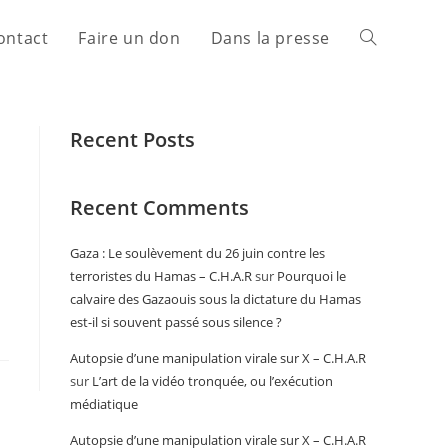
ontact
Faire un don
Dans la presse
Recent Posts
Recent Comments
Gaza : Le soulèvement du 26 juin contre les
terroristes du Hamas – C.H.A.R
sur
Pourquoi le
calvaire des Gazaouis sous la dictature du Hamas
est-il si souvent passé sous silence ?
Autopsie d’une manipulation virale sur X – C.H.A.R
sur
L’art de la vidéo tronquée, ou l’exécution
médiatique
Autopsie d’une manipulation virale sur X – C.H.A.R