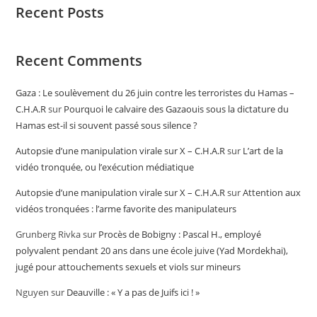
Recent Posts
Recent Comments
Gaza : Le soulèvement du 26 juin contre les terroristes du Hamas –
C.H.A.R
sur
Pourquoi le calvaire des Gazaouis sous la dictature du
Hamas est-il si souvent passé sous silence ?
Autopsie d’une manipulation virale sur X – C.H.A.R
sur
L’art de la
vidéo tronquée, ou l’exécution médiatique
Autopsie d’une manipulation virale sur X – C.H.A.R
sur
Attention aux
vidéos tronquées : l’arme favorite des manipulateurs
Grunberg Rivka
sur
Procès de Bobigny : Pascal H., employé
polyvalent pendant 20 ans dans une école juive (Yad Mordekhai),
jugé pour attouchements sexuels et viols sur mineurs
Nguyen
sur
Deauville : « Y a pas de Juifs ici ! »