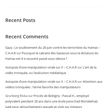
Recent Posts
Recent Comments
Gaza : Le soulèvement du 26 juin contre les terroristes du Hamas –
C.H.A.R
sur
Pourquoi le calvaire des Gazaouis sous la dictature du
Hamas est-il si souvent passé sous silence ?
Autopsie d’une manipulation virale sur X – C.H.A.R
sur
L’art de la
vidéo tronquée, ou l’exécution médiatique
Autopsie d’une manipulation virale sur X – C.H.A.R
sur
Attention aux
vidéos tronquées : l’arme favorite des manipulateurs
Grunberg Rivka
sur
Procès de Bobigny : Pascal H., employé
polyvalent pendant 20 ans dans une école juive (Yad Mordekhai),
jugé pour attouchements sexuels et viols sur mineurs