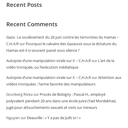
Recent Posts
Recent Comments
Gaza : Le soulèvement du 26 juin contre les terroristes du Hamas –
C.H.A.R
sur
Pourquoi le calvaire des Gazaouis sous la dictature du
Hamas est-il si souvent passé sous silence ?
Autopsie d’une manipulation virale sur X – C.H.A.R
sur
L’art de la
vidéo tronquée, ou l’exécution médiatique
Autopsie d’une manipulation virale sur X – C.H.A.R
sur
Attention aux
vidéos tronquées : l’arme favorite des manipulateurs
Grunberg Rivka
sur
Procès de Bobigny : Pascal H., employé
polyvalent pendant 20 ans dans une école juive (Yad Mordekhai),
jugé pour attouchements sexuels et viols sur mineurs
Nguyen
sur
Deauville : « Y a pas de Juifs ici ! »