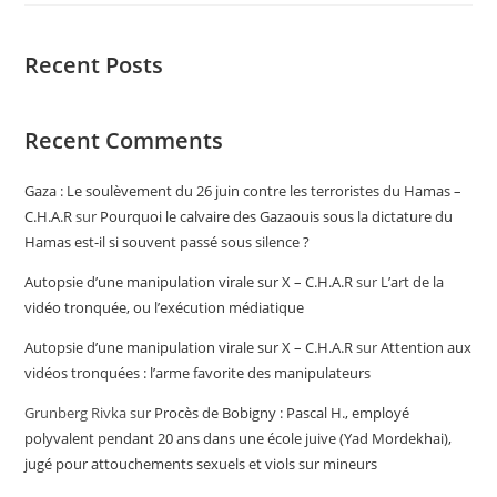
Recent Posts
Recent Comments
Gaza : Le soulèvement du 26 juin contre les terroristes du Hamas –
C.H.A.R
sur
Pourquoi le calvaire des Gazaouis sous la dictature du
Hamas est-il si souvent passé sous silence ?
Autopsie d’une manipulation virale sur X – C.H.A.R
sur
L’art de la
vidéo tronquée, ou l’exécution médiatique
Autopsie d’une manipulation virale sur X – C.H.A.R
sur
Attention aux
vidéos tronquées : l’arme favorite des manipulateurs
Grunberg Rivka
sur
Procès de Bobigny : Pascal H., employé
polyvalent pendant 20 ans dans une école juive (Yad Mordekhai),
jugé pour attouchements sexuels et viols sur mineurs