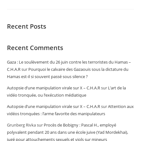
Recent Posts
Recent Comments
Gaza : Le soulèvement du 26 juin contre les terroristes du Hamas –
C.H.A.R
sur
Pourquoi le calvaire des Gazaouis sous la dictature du
Hamas est-il si souvent passé sous silence ?
Autopsie d’une manipulation virale sur X – C.H.A.R
sur
L’art de la
vidéo tronquée, ou l’exécution médiatique
Autopsie d’une manipulation virale sur X – C.H.A.R
sur
Attention aux
vidéos tronquées : l’arme favorite des manipulateurs
Grunberg Rivka
sur
Procès de Bobigny : Pascal H., employé
polyvalent pendant 20 ans dans une école juive (Yad Mordekhai),
jugé pour attouchements sexuels et viols sur mineurs