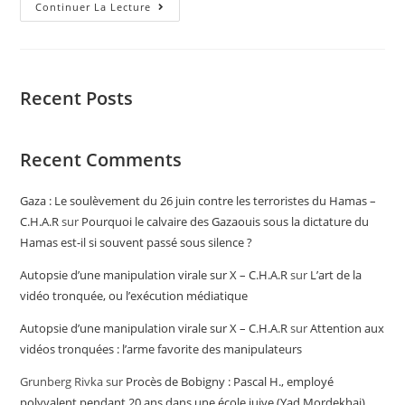
Continuer La Lecture
Recent Posts
Recent Comments
Gaza : Le soulèvement du 26 juin contre les terroristes du Hamas –
C.H.A.R
sur
Pourquoi le calvaire des Gazaouis sous la dictature du
Hamas est-il si souvent passé sous silence ?
Autopsie d’une manipulation virale sur X – C.H.A.R
sur
L’art de la
vidéo tronquée, ou l’exécution médiatique
Autopsie d’une manipulation virale sur X – C.H.A.R
sur
Attention aux
vidéos tronquées : l’arme favorite des manipulateurs
Grunberg Rivka
sur
Procès de Bobigny : Pascal H., employé
polyvalent pendant 20 ans dans une école juive (Yad Mordekhai),