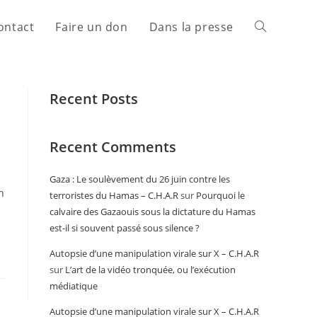
ontact
Faire un don
Dans la presse
Recent Posts
Recent Comments
Gaza : Le soulèvement du 26 juin contre les
n
terroristes du Hamas – C.H.A.R
sur
Pourquoi le
calvaire des Gazaouis sous la dictature du Hamas
est-il si souvent passé sous silence ?
Autopsie d’une manipulation virale sur X – C.H.A.R
sur
L’art de la vidéo tronquée, ou l’exécution
médiatique
Autopsie d’une manipulation virale sur X – C.H.A.R