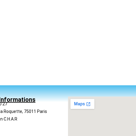
Informations
0 27
la Roquette, 75011 Paris
n C.H.A.R