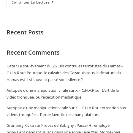
Continuer La Lecture
Recent Posts
Recent Comments
Gaza : Le soulèvement du 26 juin contre les terroristes du Hamas –
C.H.A.R
sur
Pourquoi le calvaire des Gazaouis sous la dictature du
Hamas est-il si souvent passé sous silence ?
Autopsie d’une manipulation virale sur X – C.H.A.R
sur
L’art de la
vidéo tronquée, ou l’exécution médiatique
Autopsie d’une manipulation virale sur X – C.H.A.R
sur
Attention aux
vidéos tronquées : l’arme favorite des manipulateurs
Grunberg Rivka
sur
Procès de Bobigny : Pascal H., employé
polyvalent pendant 20 ans dans une école juive (Yad Mordekhai),