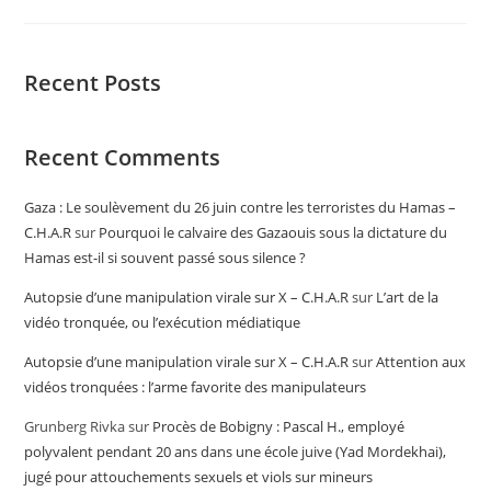
Recent Posts
Recent Comments
Gaza : Le soulèvement du 26 juin contre les terroristes du Hamas –
C.H.A.R
sur
Pourquoi le calvaire des Gazaouis sous la dictature du
Hamas est-il si souvent passé sous silence ?
Autopsie d’une manipulation virale sur X – C.H.A.R
sur
L’art de la
vidéo tronquée, ou l’exécution médiatique
Autopsie d’une manipulation virale sur X – C.H.A.R
sur
Attention aux
vidéos tronquées : l’arme favorite des manipulateurs
Grunberg Rivka
sur
Procès de Bobigny : Pascal H., employé
polyvalent pendant 20 ans dans une école juive (Yad Mordekhai),
jugé pour attouchements sexuels et viols sur mineurs