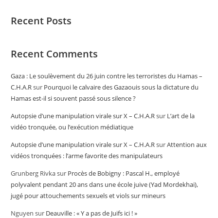
Recent Posts
Recent Comments
Gaza : Le soulèvement du 26 juin contre les terroristes du Hamas –
C.H.A.R
sur
Pourquoi le calvaire des Gazaouis sous la dictature du
Hamas est-il si souvent passé sous silence ?
Autopsie d’une manipulation virale sur X – C.H.A.R
sur
L’art de la
vidéo tronquée, ou l’exécution médiatique
Autopsie d’une manipulation virale sur X – C.H.A.R
sur
Attention aux
vidéos tronquées : l’arme favorite des manipulateurs
Grunberg Rivka
sur
Procès de Bobigny : Pascal H., employé
polyvalent pendant 20 ans dans une école juive (Yad Mordekhai),
jugé pour attouchements sexuels et viols sur mineurs
Nguyen
sur
Deauville : « Y a pas de Juifs ici ! »