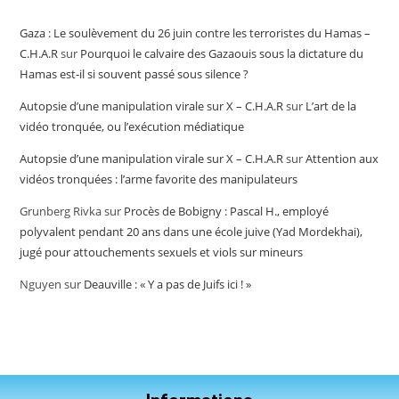
Gaza : Le soulèvement du 26 juin contre les terroristes du Hamas –
C.H.A.R
sur
Pourquoi le calvaire des Gazaouis sous la dictature du
Hamas est-il si souvent passé sous silence ?
Autopsie d’une manipulation virale sur X – C.H.A.R
sur
L’art de la
vidéo tronquée, ou l’exécution médiatique
Autopsie d’une manipulation virale sur X – C.H.A.R
sur
Attention aux
vidéos tronquées : l’arme favorite des manipulateurs
Grunberg Rivka
sur
Procès de Bobigny : Pascal H., employé
polyvalent pendant 20 ans dans une école juive (Yad Mordekhai),
jugé pour attouchements sexuels et viols sur mineurs
Nguyen
sur
Deauville : « Y a pas de Juifs ici ! »