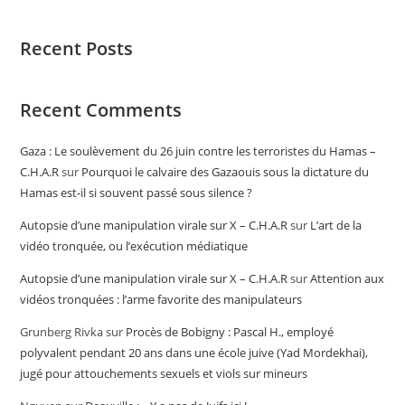
Recent Posts
Recent Comments
Gaza : Le soulèvement du 26 juin contre les terroristes du Hamas –
C.H.A.R
sur
Pourquoi le calvaire des Gazaouis sous la dictature du
Hamas est-il si souvent passé sous silence ?
Autopsie d’une manipulation virale sur X – C.H.A.R
sur
L’art de la
vidéo tronquée, ou l’exécution médiatique
Autopsie d’une manipulation virale sur X – C.H.A.R
sur
Attention aux
vidéos tronquées : l’arme favorite des manipulateurs
Grunberg Rivka
sur
Procès de Bobigny : Pascal H., employé
polyvalent pendant 20 ans dans une école juive (Yad Mordekhai),
jugé pour attouchements sexuels et viols sur mineurs