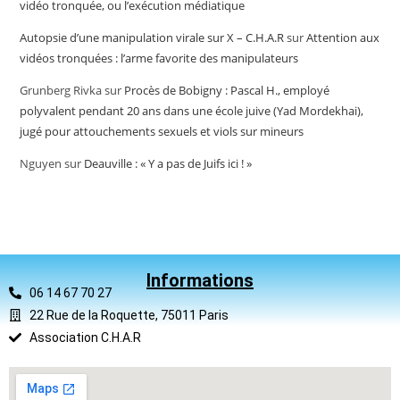
vidéo tronquée, ou l’exécution médiatique
Autopsie d’une manipulation virale sur X – C.H.A.R
sur
Attention aux
vidéos tronquées : l’arme favorite des manipulateurs
Grunberg Rivka
sur
Procès de Bobigny : Pascal H., employé
polyvalent pendant 20 ans dans une école juive (Yad Mordekhai),
jugé pour attouchements sexuels et viols sur mineurs
Nguyen
sur
Deauville : « Y a pas de Juifs ici ! »
Informations
06 14 67 70 27
22 Rue de la Roquette, 75011 Paris
Association C.H.A.R