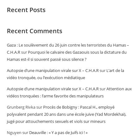
Recent Posts
Recent Comments
Gaza : Le soulèvement du 26 juin contre les terroristes du Hamas –
C.H.A.R
sur
Pourquoi le calvaire des Gazaouis sous la dictature du
Hamas est-il si souvent passé sous silence ?
Autopsie d’une manipulation virale sur X – C.H.A.R
sur
L’art de la
vidéo tronquée, ou l’exécution médiatique
Autopsie d’une manipulation virale sur X – C.H.A.R
sur
Attention aux
vidéos tronquées : l’arme favorite des manipulateurs
Grunberg Rivka
sur
Procès de Bobigny : Pascal H., employé
polyvalent pendant 20 ans dans une école juive (Yad Mordekhai),
jugé pour attouchements sexuels et viols sur mineurs
Nguyen
sur
Deauville : « Y a pas de Juifs ici ! »