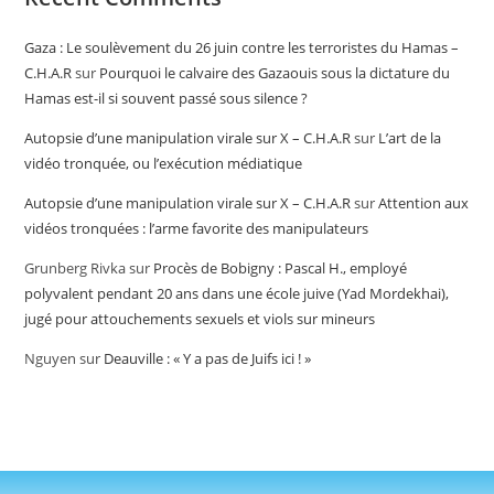
Gaza : Le soulèvement du 26 juin contre les terroristes du Hamas –
C.H.A.R
sur
Pourquoi le calvaire des Gazaouis sous la dictature du
Hamas est-il si souvent passé sous silence ?
Autopsie d’une manipulation virale sur X – C.H.A.R
sur
L’art de la
vidéo tronquée, ou l’exécution médiatique
Autopsie d’une manipulation virale sur X – C.H.A.R
sur
Attention aux
vidéos tronquées : l’arme favorite des manipulateurs
Grunberg Rivka
sur
Procès de Bobigny : Pascal H., employé
polyvalent pendant 20 ans dans une école juive (Yad Mordekhai),
jugé pour attouchements sexuels et viols sur mineurs
Nguyen
sur
Deauville : « Y a pas de Juifs ici ! »