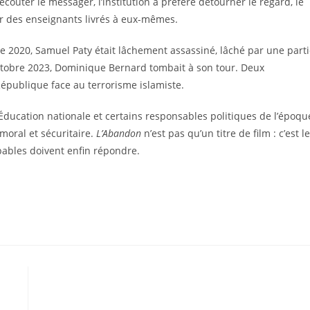
couter le messager, l’institution a préféré détourner le regard, le
ir des enseignants livrés à eux-mêmes.
re 2020, Samuel Paty était lâchement assassiné, lâché par une part
octobre 2023, Dominique Bernard tombait à son tour. Deux
République face au terrorisme islamiste.
L’Éducation nationale et certains responsables politiques de l’époqu
moral et sécuritaire.
L’Abandon
n’est pas qu’un titre de film : c’est le
upables doivent enfin répondre.