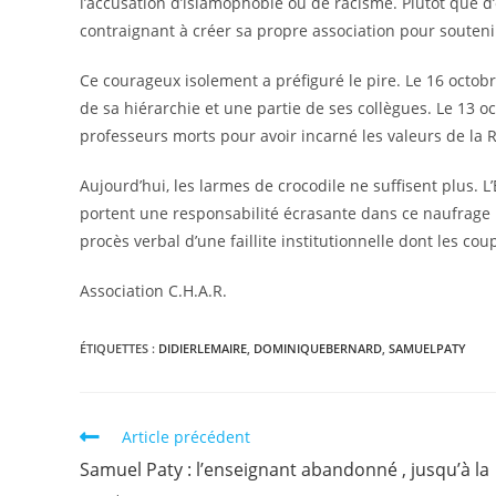
l’accusation d’islamophobie ou de racisme. Plutôt que d’é
contraignant à créer sa propre association pour souten
​Ce courageux isolement a préfiguré le pire. Le 16 octob
de sa hiérarchie et une partie de ses collègues. Le 13 
professeurs morts pour avoir incarné les valeurs de la 
​Aujourd’hui, les larmes de crocodile ne suffisent plus. 
portent une responsabilité écrasante dans ce naufrage 
procès verbal d’une faillite institutionnelle dont les co
Association C.H.A.R.
ÉTIQUETTES :
​DIDIERLEMAIRE
,
​DOMINIQUEBERNARD
,
SAMUELPATY
Article précédent
Samuel Paty : l’enseignant abandonné , jusqu’à la