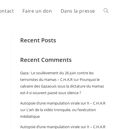
ontact
Faire un don
Dans la presse
Recent Posts
Recent Comments
Gaza : Le soulèvement du 26 juin contre les
terroristes du Hamas – C.H.A.R
sur
Pourquoi le
calvaire des Gazaouis sous la dictature du Hamas
est-il si souvent passé sous silence ?
Autopsie d’une manipulation virale sur X – C.H.A.R
sur
L’art de la vidéo tronquée, ou l’exécution
médiatique
Autopsie d’une manipulation virale sur X – C.H.A.R