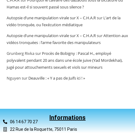
C.H.A.R
sur
Pourquoi le calvaire des Gazaouis sous la dictature du
Hamas est-il si souvent passé sous silence ?
Autopsie d’une manipulation virale sur X – C.H.A.R
sur
L’art de la
vidéo tronquée, ou l’exécution médiatique
Autopsie d’une manipulation virale sur X – C.H.A.R
sur
Attention aux
vidéos tronquées : l’arme favorite des manipulateurs
Grunberg Rivka
sur
Procès de Bobigny : Pascal H., employé
polyvalent pendant 20 ans dans une école juive (Yad Mordekhai),
jugé pour attouchements sexuels et viols sur mineurs
Nguyen
sur
Deauville : « Y a pas de Juifs ici ! »
Informations
06 14 67 70 27
22 Rue de la Roquette, 75011 Paris