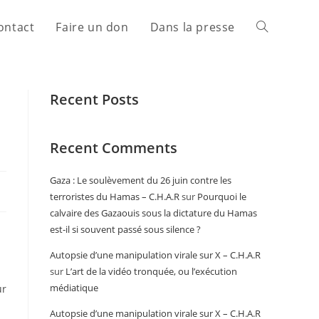
ontact
Faire un don
Dans la presse
Recent Posts
Recent Comments
Gaza : Le soulèvement du 26 juin contre les
terroristes du Hamas – C.H.A.R
sur
Pourquoi le
calvaire des Gazaouis sous la dictature du Hamas
est-il si souvent passé sous silence ?
Autopsie d’une manipulation virale sur X – C.H.A.R
sur
L’art de la vidéo tronquée, ou l’exécution
médiatique
ur
Autopsie d’une manipulation virale sur X – C.H.A.R