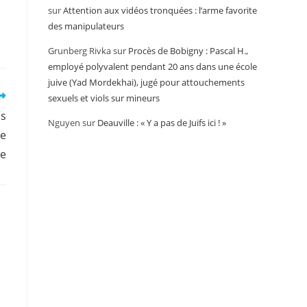
sur
Attention aux vidéos tronquées : l’arme favorite
des manipulateurs
Grunberg Rivka
sur
Procès de Bobigny : Pascal H.,
employé polyvalent pendant 20 ans dans une école
juive (Yad Mordekhai), jugé pour attouchements
sexuels et viols sur mineurs
es
Nguyen
sur
Deauville : « Y a pas de Juifs ici ! »
ne
te