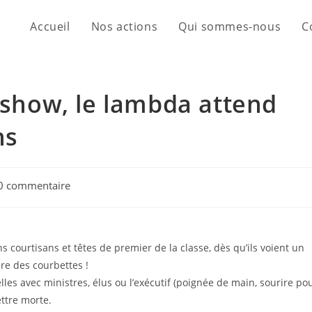
Accueil
Nos actions
Qui sommes-nous
C
e show, le lambda attend
ns
0 commentaire
s courtisans et têtes de premier de la classe, dès qu’ils voient un
aire des courbettes !
lles avec ministres, élus ou l’exécutif (poignée de main, sourire po
ettre morte.