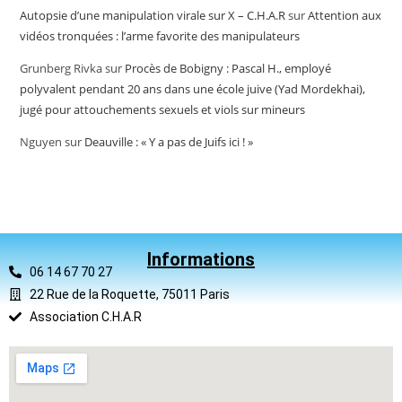
Autopsie d’une manipulation virale sur X – C.H.A.R
sur
Attention aux
vidéos tronquées : l’arme favorite des manipulateurs
Grunberg Rivka
sur
Procès de Bobigny : Pascal H., employé
polyvalent pendant 20 ans dans une école juive (Yad Mordekhai),
jugé pour attouchements sexuels et viols sur mineurs
Nguyen
sur
Deauville : « Y a pas de Juifs ici ! »
Informations
06 14 67 70 27
22 Rue de la Roquette, 75011 Paris
Association C.H.A.R