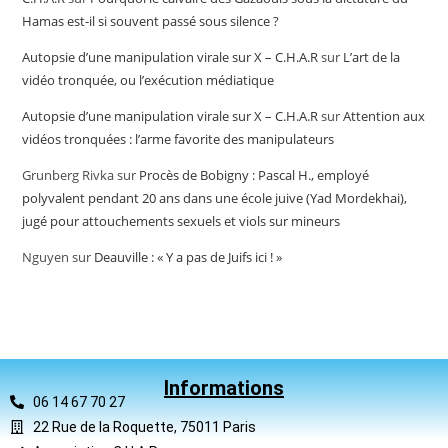
Hamas est-il si souvent passé sous silence ?
Autopsie d’une manipulation virale sur X – C.H.A.R
sur
L’art de la
vidéo tronquée, ou l’exécution médiatique
Autopsie d’une manipulation virale sur X – C.H.A.R
sur
Attention aux
vidéos tronquées : l’arme favorite des manipulateurs
Grunberg Rivka
sur
Procès de Bobigny : Pascal H., employé
polyvalent pendant 20 ans dans une école juive (Yad Mordekhai),
jugé pour attouchements sexuels et viols sur mineurs
Nguyen
sur
Deauville : « Y a pas de Juifs ici ! »
Informations
06 14 67 70 27
22 Rue de la Roquette, 75011 Paris