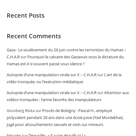
Recent Posts
Recent Comments
Gaza : Le soulèvement du 26 juin contre les terroristes du Hamas –
C.H.A.R
sur
Pourquoi le calvaire des Gazaouis sous la dictature du
Hamas est-il si souvent passé sous silence ?
Autopsie d’une manipulation virale sur X – C.H.A.R
sur
L’art de la
vidéo tronquée, ou l’exécution médiatique
Autopsie d’une manipulation virale sur X – C.H.A.R
sur
Attention aux
vidéos tronquées : l’arme favorite des manipulateurs
Grunberg Rivka
sur
Procès de Bobigny : Pascal H., employé
polyvalent pendant 20 ans dans une école juive (Yad Mordekhai),
jugé pour attouchements sexuels et viols sur mineurs
Nguyen
sur
Deauville : « Y a pas de Juifs ici ! »