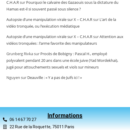
C.H.A.R
sur
Pourquoi le calvaire des Gazaouis sous la dictature du
Hamas est-il si souvent passé sous silence ?
Autopsie d’une manipulation virale sur X – C.H.A.R
sur
L’art de la
vidéo tronquée, ou l’exécution médiatique
Autopsie d’une manipulation virale sur X – C.H.A.R
sur
Attention aux
vidéos tronquées : l’arme favorite des manipulateurs
Grunberg Rivka
sur
Procès de Bobigny : Pascal H., employé
polyvalent pendant 20 ans dans une école juive (Yad Mordekhai),
jugé pour attouchements sexuels et viols sur mineurs
Nguyen
sur
Deauville : « Y a pas de Juifs ici ! »
Informations
06 14 67 70 27
22 Rue de la Roquette, 75011 Paris