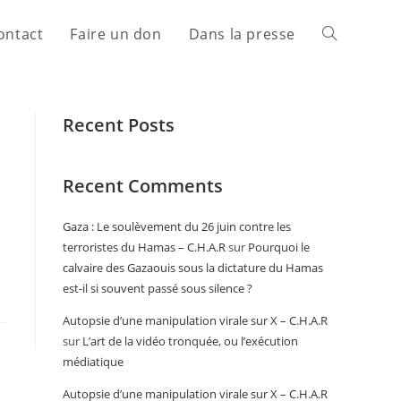
ontact
Faire un don
Dans la presse
Recent Posts
Recent Comments
Gaza : Le soulèvement du 26 juin contre les
terroristes du Hamas – C.H.A.R
sur
Pourquoi le
calvaire des Gazaouis sous la dictature du Hamas
est-il si souvent passé sous silence ?
Autopsie d’une manipulation virale sur X – C.H.A.R
sur
L’art de la vidéo tronquée, ou l’exécution
médiatique
Autopsie d’une manipulation virale sur X – C.H.A.R