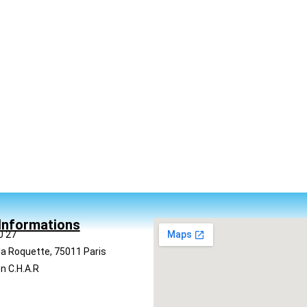
Informations
0 27
la Roquette, 75011 Paris
n C.H.A.R