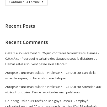
Continuer La Lecture
Recent Posts
Recent Comments
Gaza : Le soulèvement du 26 juin contre les terroristes du Hamas –
C.H.A.R
sur
Pourquoi le calvaire des Gazaouis sous la dictature du
Hamas est-il si souvent passé sous silence ?
Autopsie d’une manipulation virale sur X – C.H.A.R
sur
L’art de la
vidéo tronquée, ou l’exécution médiatique
Autopsie d’une manipulation virale sur X – C.H.A.R
sur
Attention aux
vidéos tronquées : l’arme favorite des manipulateurs
Grunberg Rivka
sur
Procès de Bobigny : Pascal H., employé
polyvalent pendant 20 ans dans une école juive (Yad Mordekhai),