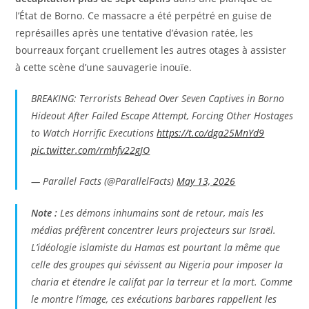
l’État de Borno. Ce massacre a été perpétré en guise de
représailles après une tentative d’évasion ratée, les
bourreaux forçant cruellement les autres otages à assister
à cette scène d’une sauvagerie inouïe.
BREAKING: Terrorists Behead Over Seven Captives in Borno
Hideout After Failed Escape Attempt, Forcing Other Hostages
to Watch Horrific Executions
https://t.co/dga25MnYd9
pic.twitter.com/rmhfv22gJO
— Parallel Facts (@ParallelFacts)
May 13, 2026
Note :
Les démons inhumains sont de retour, mais les
médias préfèrent concentrer leurs projecteurs sur Israël.
L’idéologie islamiste du Hamas est pourtant la même que
celle des groupes qui sévissent au Nigeria pour imposer la
charia et étendre le califat par la terreur et la mort. Comme
le montre l’image, ces exécutions barbares rappellent les