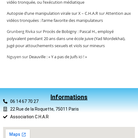
vidéo tronquée, ou l’exécution médiatique
Autopsie d’une manipulation virale sur X – C.H.A.R
sur
Attention aux
vidéos tronquées : l’arme favorite des manipulateurs
Grunberg Rivka
sur
Procès de Bobigny : Pascal H., employé
polyvalent pendant 20 ans dans une école juive (Yad Mordekhai),
jugé pour attouchements sexuels et viols sur mineurs
Nguyen
sur
Deauville : « Y a pas de Juifs ici ! »
Informations
06 14 67 70 27
22 Rue de la Roquette, 75011 Paris
Association C.H.A.R