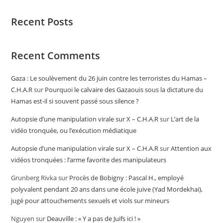
Recent Posts
Recent Comments
Gaza : Le soulèvement du 26 juin contre les terroristes du Hamas –
C.H.A.R
sur
Pourquoi le calvaire des Gazaouis sous la dictature du
Hamas est-il si souvent passé sous silence ?
Autopsie d’une manipulation virale sur X – C.H.A.R
sur
L’art de la
vidéo tronquée, ou l’exécution médiatique
Autopsie d’une manipulation virale sur X – C.H.A.R
sur
Attention aux
vidéos tronquées : l’arme favorite des manipulateurs
Grunberg Rivka
sur
Procès de Bobigny : Pascal H., employé
polyvalent pendant 20 ans dans une école juive (Yad Mordekhai),
jugé pour attouchements sexuels et viols sur mineurs
Nguyen
sur
Deauville : « Y a pas de Juifs ici ! »