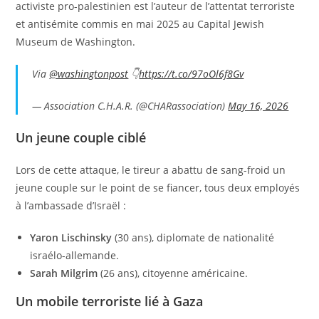
activiste pro-palestinien est l’auteur de l’attentat terroriste
et antisémite commis en mai 2025 au Capital Jewish
Museum de Washington.
Via
@washingtonpost
👇
https://t.co/97oOl6f8Gv
— Association C.H.A.R. (@CHARassociation)
May 16, 2026
​Un jeune couple ciblé
​Lors de cette attaque, le tireur a abattu de sang-froid un
jeune couple sur le point de se fiancer, tous deux employés
à l’ambassade d’Israël :
Yaron Lischinsky
(30 ans), diplomate de nationalité
israélo-allemande.
Sarah Milgrim
(26 ans), citoyenne américaine.
​Un mobile terroriste lié à Gaza