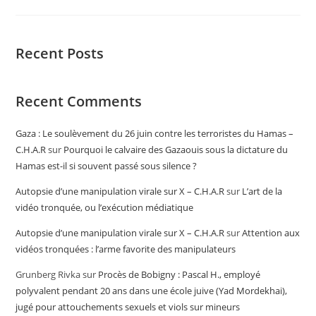
Recent Posts
Recent Comments
Gaza : Le soulèvement du 26 juin contre les terroristes du Hamas –
C.H.A.R
sur
Pourquoi le calvaire des Gazaouis sous la dictature du
Hamas est-il si souvent passé sous silence ?
Autopsie d’une manipulation virale sur X – C.H.A.R
sur
L’art de la
vidéo tronquée, ou l’exécution médiatique
Autopsie d’une manipulation virale sur X – C.H.A.R
sur
Attention aux
vidéos tronquées : l’arme favorite des manipulateurs
Grunberg Rivka
sur
Procès de Bobigny : Pascal H., employé
polyvalent pendant 20 ans dans une école juive (Yad Mordekhai),
jugé pour attouchements sexuels et viols sur mineurs