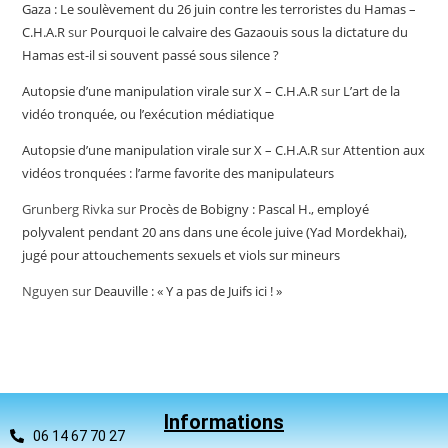
Gaza : Le soulèvement du 26 juin contre les terroristes du Hamas –
C.H.A.R
sur
Pourquoi le calvaire des Gazaouis sous la dictature du
Hamas est-il si souvent passé sous silence ?
Autopsie d’une manipulation virale sur X – C.H.A.R
sur
L’art de la
vidéo tronquée, ou l’exécution médiatique
Autopsie d’une manipulation virale sur X – C.H.A.R
sur
Attention aux
vidéos tronquées : l’arme favorite des manipulateurs
Grunberg Rivka
sur
Procès de Bobigny : Pascal H., employé
polyvalent pendant 20 ans dans une école juive (Yad Mordekhai),
jugé pour attouchements sexuels et viols sur mineurs
Nguyen
sur
Deauville : « Y a pas de Juifs ici ! »
Informations
06 14 67 70 27