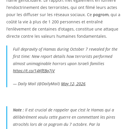
haine génocidaire. Le rapport met également en lumière
l’endoctrinement des terroristes, qui ont filmé leurs actes
pour les diffuser sur les réseaux sociaux. Ce
pogrom
, qui a
coûté la vie à plus de 1 200 personnes et entraîné
l’enlèvement de centaines d’otages, constitue une attaque
directe contre les valeurs humaines fondamentales.
Full depravity of Hamas during October 7 revealed for the
first time: New report details how terrorists performed
almost unimaginable horrors upon Israeli families
https://t.co/14KfEBq7jV
— Daily Mail (@DailyMail)
May 12, 2026
Note :
Il est crucial de rappeler que c’est le Hamas qui a
délibérément voulu cette guerre en commettant les pires
atrocités lors de ce pogrom du 7 octobre. Par la