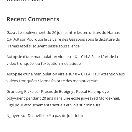
Recent Comments
Gaza : Le soulèvement du 26 juin contre les terroristes du Hamas –
C.H.A.R
sur
Pourquoi le calvaire des Gazaouis sous la dictature du
Hamas est-il si souvent passé sous silence ?
Autopsie d’une manipulation virale sur X – C.H.A.R
sur
L’art de la
vidéo tronquée, ou l’exécution médiatique
Autopsie d’une manipulation virale sur X – C.H.A.R
sur
Attention aux
vidéos tronquées : l’arme favorite des manipulateurs
Grunberg Rivka
sur
Procès de Bobigny : Pascal H., employé
polyvalent pendant 20 ans dans une école juive (Yad Mordekhai),
jugé pour attouchements sexuels et viols sur mineurs
Nguyen
sur
Deauville : « Y a pas de Juifs ici ! »