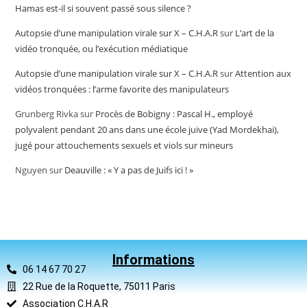
Hamas est-il si souvent passé sous silence ?
Autopsie d’une manipulation virale sur X – C.H.A.R
sur
L’art de la
vidéo tronquée, ou l’exécution médiatique
Autopsie d’une manipulation virale sur X – C.H.A.R
sur
Attention aux
vidéos tronquées : l’arme favorite des manipulateurs
Grunberg Rivka
sur
Procès de Bobigny : Pascal H., employé
polyvalent pendant 20 ans dans une école juive (Yad Mordekhai),
jugé pour attouchements sexuels et viols sur mineurs
Nguyen
sur
Deauville : « Y a pas de Juifs ici ! »
Informations
06 14 67 70 27
22 Rue de la Roquette, 75011 Paris
Association C.H.A.R